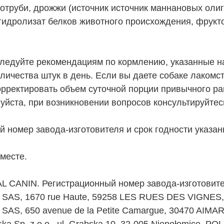
 отруби, дрожжи (источник источник мaннановых оли
 гидролизат белков животного происхождения, фрук
йте рекомендациям по кормлению, указанные на у
личества штук в день. Если вы даете собаке лакомс
рректировать объем суточной порции привычного ра
уйста, при возникновении вопросов консультируйте
 номер завода-изготовителя и срок годности указан
месте.
L CANIN. Регистрационный номер завода-изготовител
N SAS, 1670 rue Haute, 59258 LES RUES DES VIGNE
 SAS, 650 avenue de la Petite Camargue, 30470 AI