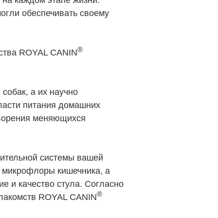
о на каждом этапе жизни.
могли обеспечивать своему
®
мства ROYAL CANIN
собак, а их научно
бласти питания домашних
творения меняющихся
рительной системы вашей
й микрофлоры кишечника, а
е и качество стула. Согласно
®
 лакомств ROYAL CANIN