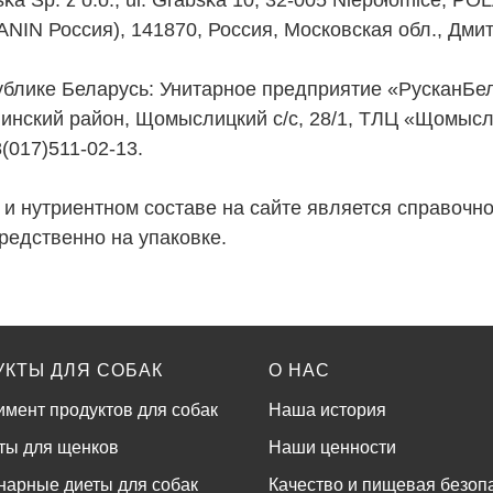
ska Sp. z o.o., ul. Grabska 10, 32-005 Niepołomice, 
N Россия), 141870, Россия, Московская обл., Дмитров
ублике Беларусь: Унитарное предприятие «РусканБел
Минский район, Щомыслицкий с/с, 28/1, ТЛЦ «Щомыс
(017)511-02-13.
и нутриентном составе на сайте является справочн
редственно на упаковке.
УКТЫ ДЛЯ СОБАК
О НАС
имент продуктов для собак
Наша история
ты для щенков
Наши ценности
нарные диеты для собак
Качество и пищевая безоп