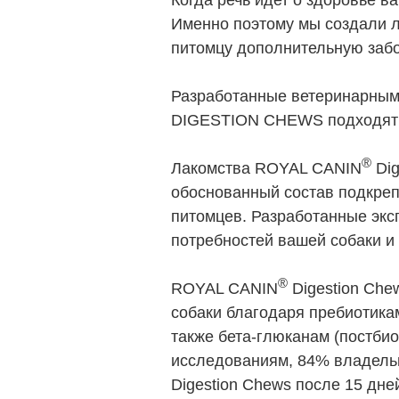
Когда речь идет о здоровье в
Именно поэтому мы создали 
питомцу дополнительную забот
Разработанные ветеринарным
DIGESTION CHEWS подходят д
®
Лакомства ROYAL CANIN
Dig
обоснованный состав подкреп
питомцев. Разработанные экс
потребностей вашей собаки и
®
ROYAL CANIN
Digestion Che
собаки благодаря пребиотика
также бета-глюканам (постби
исследованиям, 84% владель
Digestion Chews после 15 дне