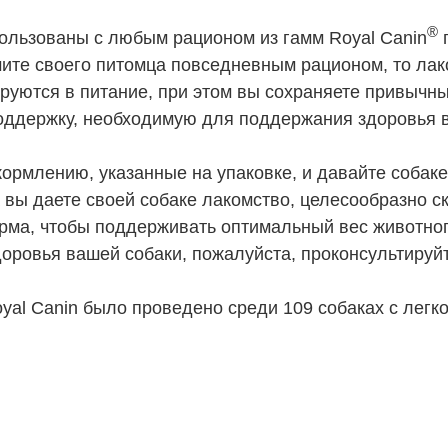
®
пользованы с любым рационом из гамм Royal Canin
п
мите своего питомца повседневным рационом, то л
ируются в питание, при этом вы сохраняете привычн
оддержку, необходимую для поддержания здоровья 
ормлению, указанные на упаковке, и давайте собак
а вы даете своей собаке лакомство, целесообразно с
орма, чтобы поддерживать оптимальный вес животног
доровья вашей собаки, пожалуйста, проконсультируй
yal Canin было проведено среди 109 собаках с легк