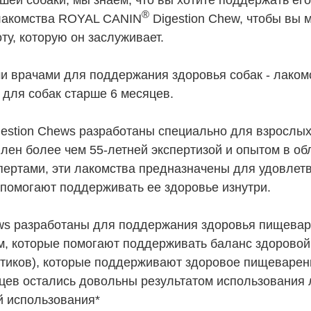
ашей собаки, мы знаем, что вы хотите поддержать ег
®
лакомства ROYAL CANIN
Digestion Chew, чтобы вы 
у, которую он заслуживает.
и врачами для поддержания здоровья собак - лако
ля собак старше 6 месяцев.
estion Chews разработаны специально для взрослых 
лен более чем 55-летней экспертизой и опытом в о
пертами, эти лакомства предназначены для удовле
 помогают поддерживать ее здоровье изнутри.
ws разработаны для поддержания здоровья пищева
м, которые помогают поддерживать баланс здорово
отиков), которые поддерживают здоровое пищеварени
цев остались довольны результатом использования
й использования*